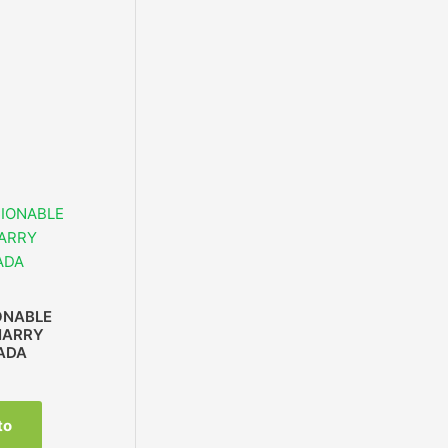
ONABLE
HARRY
ADA
to