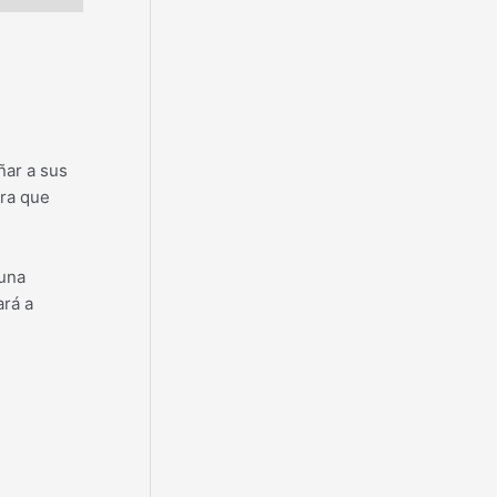
ñar a sus
ara que
 una
ará a