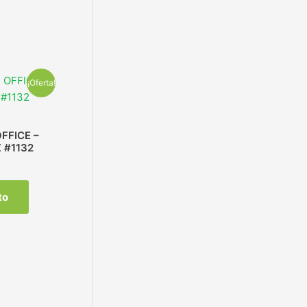
¡Oferta!
FFICE –
 #1132
to