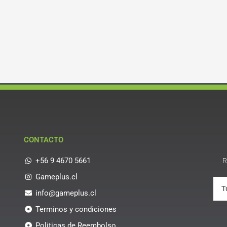
CONTACTO
+56 9 4670 5661
R
Gameplus.cl
info@gameplus.cl
Terminos y condiciones
Politicas de Reembolso