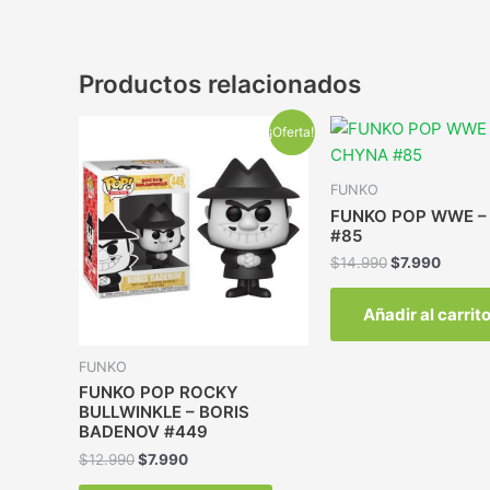
Productos relacionados
¡Oferta!
FUNKO
FUNKO POP WWE –
#85
$
14.990
$
7.990
Añadir al carrit
FUNKO
FUNKO POP ROCKY
BULLWINKLE – BORIS
BADENOV #449
$
12.990
$
7.990