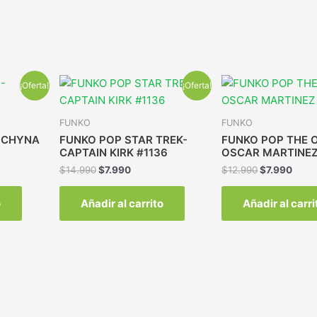
¡Oferta!
¡Oferta!
FUNKO
FUNKO
 CHYNA
FUNKO POP STAR TREK-
FUNKO POP THE O
CAPTAIN KIRK #1136
OSCAR MARTINEZ
$
14.990
$
7.990
$
12.990
$
7.990
o
Añadir al carrito
Añadir al carri