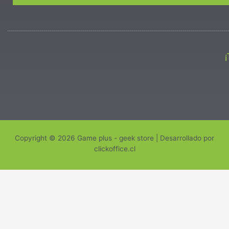
Copyright © 2026 Game plus - geek store | Desarrollado por
clickoffice.cl