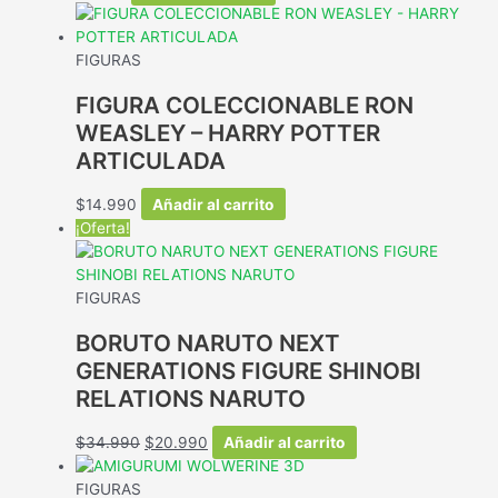
FIGURAS
FIGURA COLECCIONABLE RON
WEASLEY – HARRY POTTER
ARTICULADA
$
14.990
Añadir al carrito
¡Oferta!
FIGURAS
BORUTO NARUTO NEXT
GENERATIONS FIGURE SHINOBI
RELATIONS NARUTO
El
El
$
34.990
$
20.990
Añadir al carrito
precio
precio
original
actual
FIGURAS