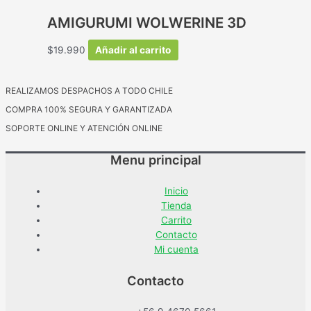
era:
es:
AMIGURUMI WOLWERINE 3D
$34.990.
$20.990.
$
19.990
Añadir al carrito
REALIZAMOS DESPACHOS A TODO CHILE
COMPRA 100% SEGURA Y GARANTIZADA
SOPORTE ONLINE Y ATENCIÓN ONLINE
Menu principal
Inicio
Tienda
Carrito
Contacto
Mi cuenta
Contacto