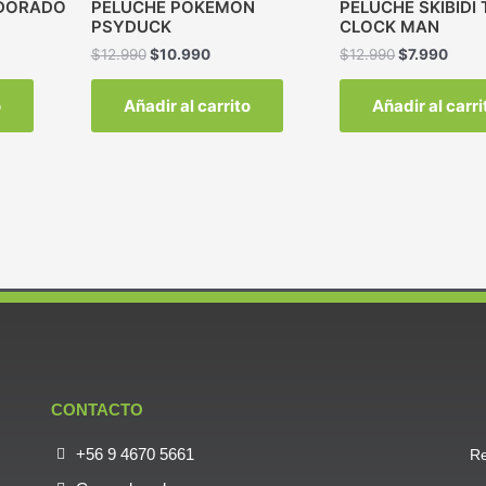
 DORADO
PELUCHE POKEMON
PELUCHE SKIBIDI 
PSYDUCK
CLOCK MAN
$
12.990
$
10.990
$
12.990
$
7.990
o
Añadir al carrito
Añadir al carri
CONTACTO
+56 9 4670 5661
Re