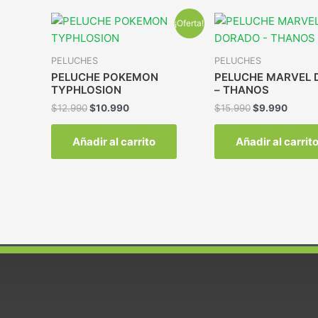
¡Oferta!
PELUCHES
PELUCHES
PELUCHE POKEMON
PELUCHE MARVEL
TYPHLOSION
– THANOS
$
12.990
$
10.990
$
15.990
$
9.990
Añadir al carrito
Añadir al carrit