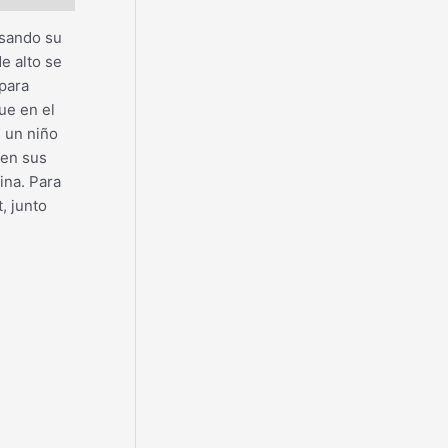
Usando su
e alto se
para
ue en el
, un niño
ven sus
ina. Para
, junto