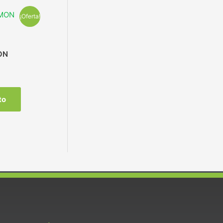
¡Oferta!
ON
to