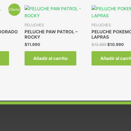
¡Oferta!
PELUCHES
PELUCHES
 DORADO
PELUCHE PAW PATROL –
PELUCHE POKEM
ROCKY
LAPRAS
$
11.990
$
12.990
$
10.990
o
Añadir al carrito
Añadir al carri