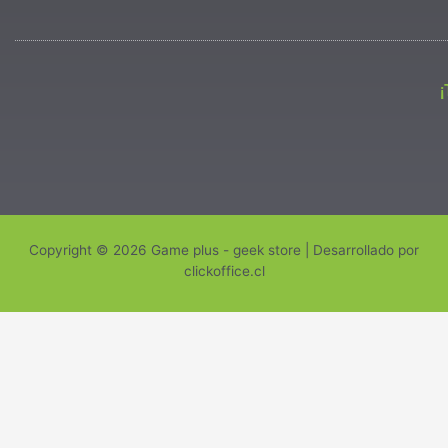
Copyright © 2026 Game plus - geek store | Desarrollado por
clickoffice.cl