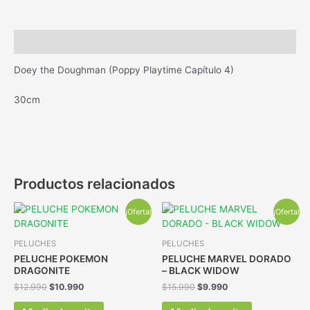
Descripción
Doey the Doughman (Poppy Playtime Capítulo 4)
30cm
Productos relacionados
¡Oferta!
¡Oferta!
PELUCHES
PELUCHES
PELUCHE POKEMON
PELUCHE MARVEL DORADO
DRAGONITE
– BLACK WIDOW
$
12.990
$
10.990
$
15.990
$
9.990