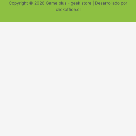
Copyright © 2026 Game plus - geek store | Desarrollado por
clickoffice.cl