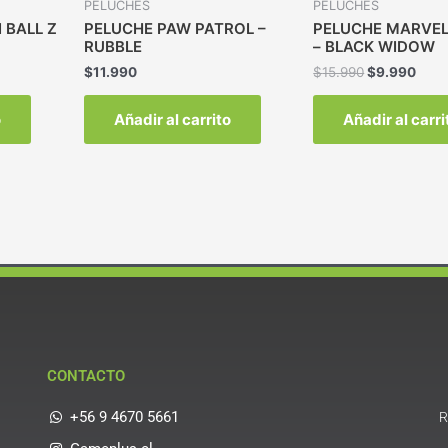
PELUCHES
PELUCHES
 BALL Z
PELUCHE PAW PATROL –
PELUCHE MARVE
RUBBLE
– BLACK WIDOW
$
11.990
$
15.990
$
9.990
o
Añadir al carrito
Añadir al carri
CONTACTO
+56 9 4670 5661
R