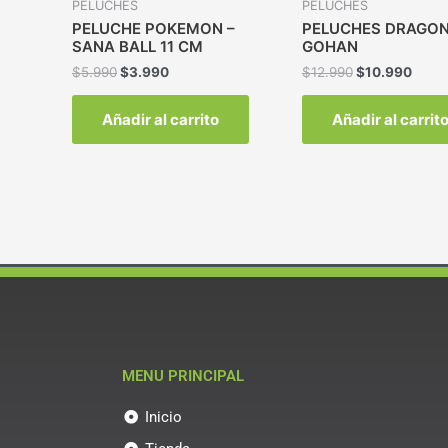
PELUCHES
PELUCHES
PELUCHE POKEMON –
PELUCHES DRAGON
SANA BALL 11 CM
GOHAN
$
5.990
$
3.990
$
12.990
$
10.990
Añadir al carrito
Añadir al carrit
MENU PRINCIPAL
Inicio