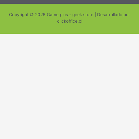
Copyright © 2026 Game plus - geek store | Desarrollado por
clickoffice.cl