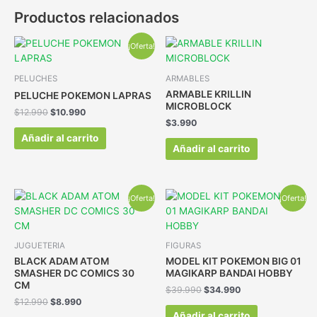
Productos relacionados
¡Oferta!
PELUCHES
ARMABLES
ARMABLE KRILLIN
PELUCHE POKEMON LAPRAS
MICROBLOCK
$
12.990
$
10.990
$
3.990
Añadir al carrito
Añadir al carrito
¡Oferta!
¡Oferta!
JUGUETERIA
FIGURAS
BLACK ADAM ATOM
MODEL KIT POKEMON BIG 01
SMASHER DC COMICS 30
MAGIKARP BANDAI HOBBY
CM
$
39.990
$
34.990
$
12.990
$
8.990
Añadir al carrito