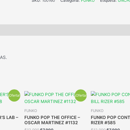
SKU:
100160
Categoría:
FUNKO
Etiqueta:
UNCH
AS.
¡Oferta!
¡Oferta!
FUNKO
FUNKO
’S LAB –
FUNKO POP THE OFFICE –
FUNKO POP CONTR
OSCAR MARTINEZ #1132
RIZER #585
$
12.990
$
7.990
$
12.990
$
7.990