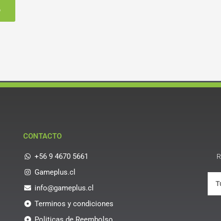
o
CONTACTO
+56 9 4670 5661
R
Gameplus.cl
info@gameplus.cl
Terminos y condiciones
Politicas de Reembolso