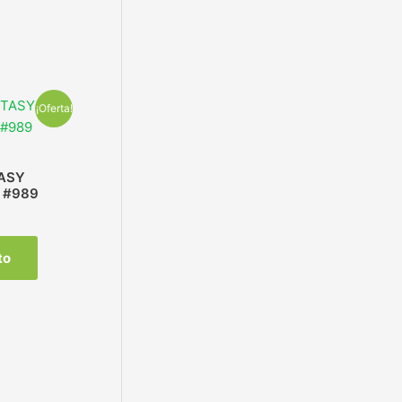
¡Oferta!
ASY
 #989
to