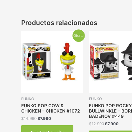
Productos relacionados
¡Oferta!
FUNKO
FUNKO
FUNKO POP COW &
FUNKO POP ROCKY
CHICKEN – CHICKEN #1072
BULLWINKLE – BOR
BADENOV #449
$
14.990
$
7.990
$
12.990
$
7.990