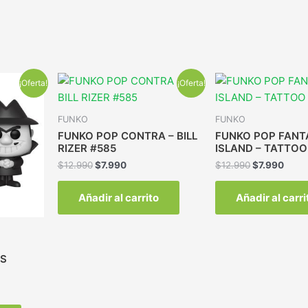
¡Oferta!
¡Oferta!
FUNKO
FUNKO
FUNKO POP CONTRA – BILL
FUNKO POP FANT
RIZER #585
ISLAND – TATTOO
$
12.990
$
7.990
$
12.990
$
7.990
Añadir al carrito
Añadir al carri
IS