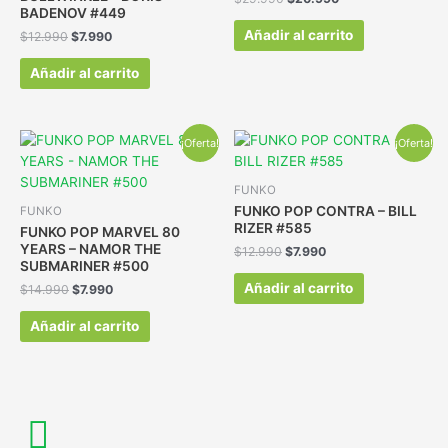
BADENOV #449
Añadir al carrito
$
12.990
$
7.990
Añadir al carrito
¡Oferta!
¡Oferta!
FUNKO
FUNKO POP CONTRA – BILL
FUNKO
RIZER #585
FUNKO POP MARVEL 80
YEARS – NAMOR THE
$
12.990
$
7.990
SUBMARINER #500
Añadir al carrito
$
14.990
$
7.990
Añadir al carrito