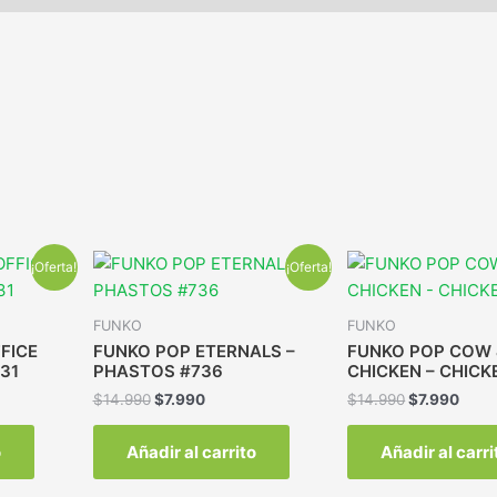
¡Oferta!
¡Oferta!
FUNKO
FUNKO
FICE
FUNKO POP ETERNALS –
FUNKO POP COW 
31
PHASTOS #736
CHICKEN – CHICK
$
14.990
$
7.990
$
14.990
$
7.990
o
Añadir al carrito
Añadir al carri