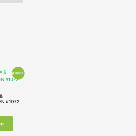
¡Oferta!
&
EN #1072
to