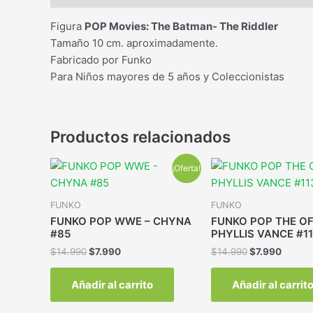
Figura
POP Movies: The Batman- The Riddler
Tamaño 10 cm. aproximadamente.
Fabricado por Funko
Para Niños mayores de 5 años y Coleccionistas
Productos relacionados
¡Oferta!
FUNKO
FUNKO
FUNKO POP WWE – CHYNA
FUNKO POP THE OF
#85
PHYLLIS VANCE #11
$
14.990
$
7.990
$
14.990
$
7.990
Añadir al carrito
Añadir al carrit