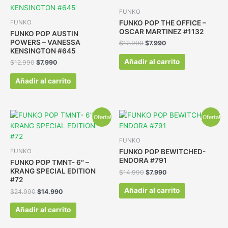
FUNKO
FUNKO POP THE OFFICE –
FUNKO
OSCAR MARTINEZ #1132
FUNKO POP AUSTIN
POWERS – VANESSA
$
12.990
$
7.990
KENSINGTON #645
Añadir al carrito
$
12.990
$
7.990
Añadir al carrito
¡Oferta!
¡Oferta!
FUNKO
FUNKO POP BEWITCHED-
FUNKO
ENDORA #791
FUNKO POP TMNT- 6″ –
KRANG SPECIAL EDITION
$
14.990
$
7.990
#72
Añadir al carrito
$
24.990
$
14.990
Añadir al carrito