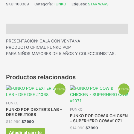
SKU:
100389
Categoría:
FUNKO
Etiqueta:
STAR WARS
Descripción
PRESENTACIÓN: CAJA CON VENTANA
PRODUCTO OFICIAL FUNKO POP
PARA NIÑOS MAYORES DE 5 AÑOS Y COLECCIONISTAS.
Productos relacionados
¡Oferta!
¡Oferta!
FUNKO
FUNKO POP DEXTER’S LAB –
FUNKO
DEE DEE #1068
FUNKO POP COW & CHICKEN
– SUPERHERO COW #1071
$
14.990
$
7.990
$
14.990
$
7.990
Añadir al carrito