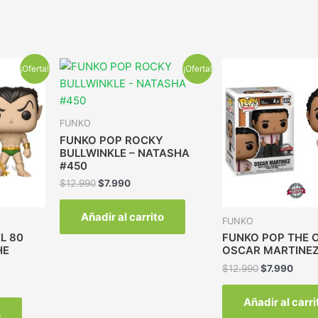
¡Oferta!
¡Oferta!
FUNKO
FUNKO POP ROCKY
BULLWINKLE – NATASHA
#450
$
12.990
$
7.990
Añadir al carrito
FUNKO
L 80
FUNKO POP THE O
HE
OSCAR MARTINEZ
$
12.990
$
7.990
Añadir al carri
o