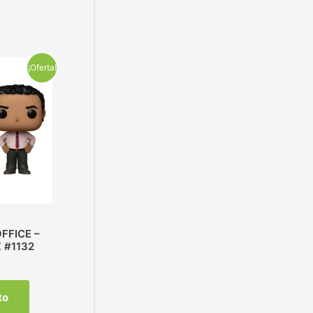
¡Oferta!
FFICE –
 #1132
to