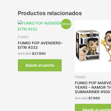
Productos relacionados
¡Oferta!
FUNKO
FUNKO POP AVENGERS–
EITRI #332
$
39.990
$
27.990
Añadir al carrito
FUNKO
FUNKO POP MARVE
YEARS – NAMOR T
SUBMARINER #500
$
14.990
$
7.990
Añadir al carrit