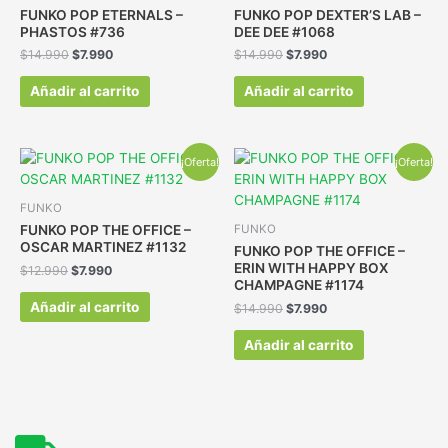
FUNKO POP ETERNALS –
FUNKO POP DEXTER’S LAB –
PHASTOS #736
DEE DEE #1068
$
14.990
$
7.990
$
14.990
$
7.990
Añadir al carrito
Añadir al carrito
¡Oferta!
¡Oferta!
FUNKO
FUNKO POP THE OFFICE –
FUNKO
OSCAR MARTINEZ #1132
FUNKO POP THE OFFICE –
ERIN WITH HAPPY BOX
$
12.990
$
7.990
CHAMPAGNE #1174
Añadir al carrito
$
14.990
$
7.990
Añadir al carrito