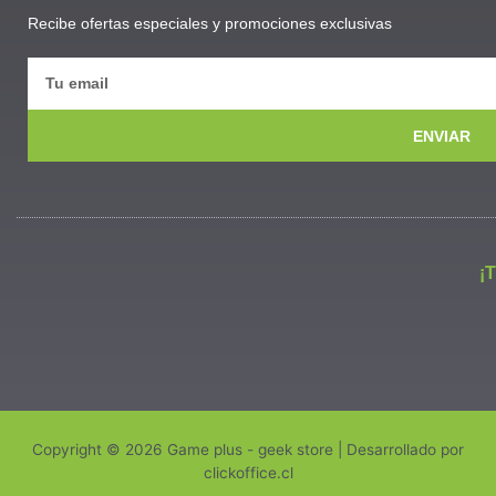
Recibe ofertas especiales y promociones exclusivas
ENVIAR
¡
Copyright © 2026 Game plus - geek store | Desarrollado por
clickoffice.cl