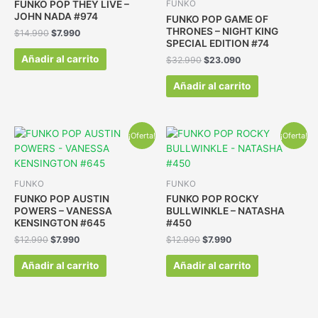
FUNKO POP THEY LIVE –
FUNKO
JOHN NADA #974
FUNKO POP GAME OF
THRONES – NIGHT KING
$
14.990
$
7.990
SPECIAL EDITION #74
Añadir al carrito
$
32.990
$
23.090
Añadir al carrito
¡Oferta!
¡Oferta!
FUNKO
FUNKO
FUNKO POP AUSTIN
FUNKO POP ROCKY
POWERS – VANESSA
BULLWINKLE – NATASHA
KENSINGTON #645
#450
$
12.990
$
7.990
$
12.990
$
7.990
Añadir al carrito
Añadir al carrito