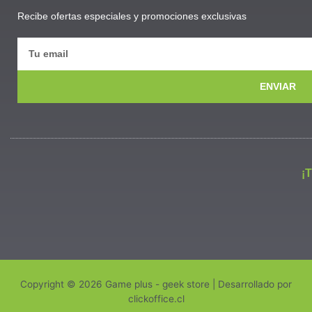
Recibe ofertas especiales y promociones exclusivas
ENVIAR
¡
Copyright © 2026 Game plus - geek store | Desarrollado por
clickoffice.cl