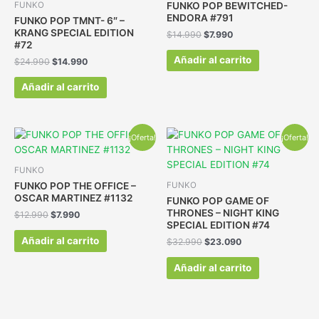
FUNKO POP BEWITCHED-
FUNKO
ENDORA #791
FUNKO POP TMNT- 6″ –
KRANG SPECIAL EDITION
$
14.990
$
7.990
#72
Añadir al carrito
$
24.990
$
14.990
Añadir al carrito
¡Oferta!
¡Oferta!
FUNKO
FUNKO POP THE OFFICE –
FUNKO
OSCAR MARTINEZ #1132
FUNKO POP GAME OF
THRONES – NIGHT KING
$
12.990
$
7.990
SPECIAL EDITION #74
Añadir al carrito
$
32.990
$
23.090
Añadir al carrito