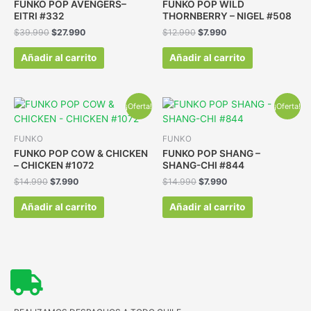
FUNKO POP AVENGERS–
FUNKO POP WILD
EITRI #332
THORNBERRY – NIGEL #508
$
39.990
$
27.990
$
12.990
$
7.990
Añadir al carrito
Añadir al carrito
¡Oferta!
¡Oferta!
FUNKO
FUNKO
FUNKO POP COW & CHICKEN
FUNKO POP SHANG –
– CHICKEN #1072
SHANG-CHI #844
$
14.990
$
7.990
$
14.990
$
7.990
Añadir al carrito
Añadir al carrito