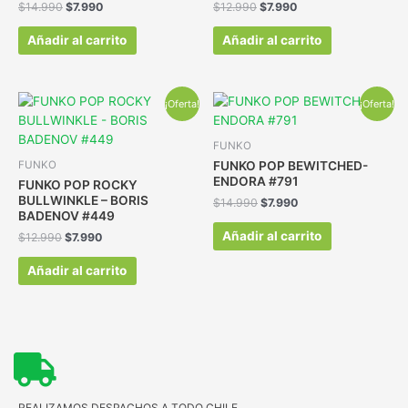
$
14.990
$
7.990
$
12.990
$
7.990
Añadir al carrito
Añadir al carrito
¡Oferta!
¡Oferta!
FUNKO
FUNKO POP BEWITCHED-
FUNKO
ENDORA #791
FUNKO POP ROCKY
BULLWINKLE – BORIS
$
14.990
$
7.990
BADENOV #449
Añadir al carrito
$
12.990
$
7.990
Añadir al carrito
REALIZAMOS DESPACHOS A TODO CHILE