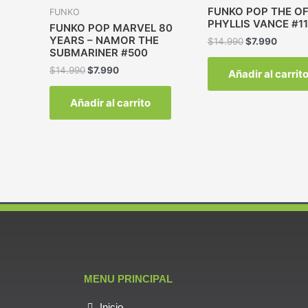
FUNKO POP THE OF
FUNKO
PHYLLIS VANCE #11
FUNKO POP MARVEL 80
YEARS – NAMOR THE
$
14.990
$
7.990
SUBMARINER #500
$
14.990
$
7.990
Añadir al carrit
Añadir al carrito
MENU PRINCIPAL
Inicio