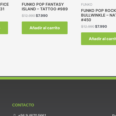
FICE
FUNKO POP FANTASY
FUNKO
31
ISLAND – TATTOO #989
FUNKO POP ROC
BULLWINKLE – N
$
12.990
$
7.990
#450
$
12.990
$
7.990
o
Añadir al carrito
Añadir al carri
CONTACTO
+56 9 4670 5661
Re