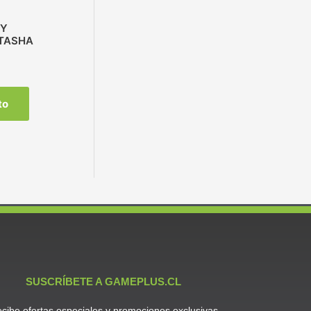
KY
ATASHA
to
SUSCRÍBETE A GAMEPLUS.CL
cibe ofertas especiales y promociones exclusivas