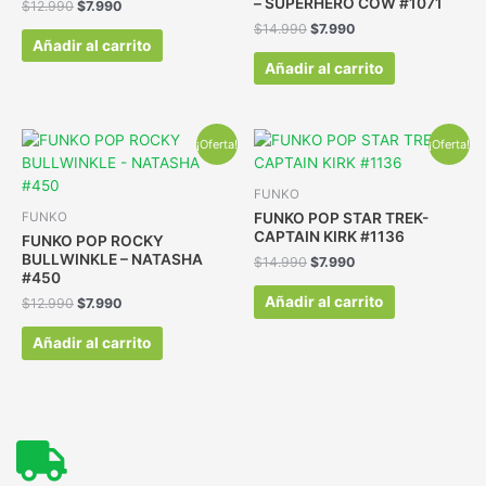
– SUPERHERO COW #1071
$
12.990
$
7.990
$
14.990
$
7.990
Añadir al carrito
Añadir al carrito
¡Oferta!
¡Oferta!
FUNKO
FUNKO POP STAR TREK-
FUNKO
CAPTAIN KIRK #1136
FUNKO POP ROCKY
BULLWINKLE – NATASHA
$
14.990
$
7.990
#450
Añadir al carrito
$
12.990
$
7.990
Añadir al carrito