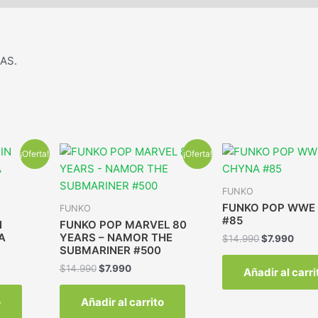
AS.
¡Oferta!
¡Oferta!
FUNKO
FUNKO POP WWE 
FUNKO
#85
N
FUNKO POP MARVEL 80
A
YEARS – NAMOR THE
$
14.990
$
7.990
SUBMARINER #500
$
14.990
$
7.990
Añadir al carri
o
Añadir al carrito