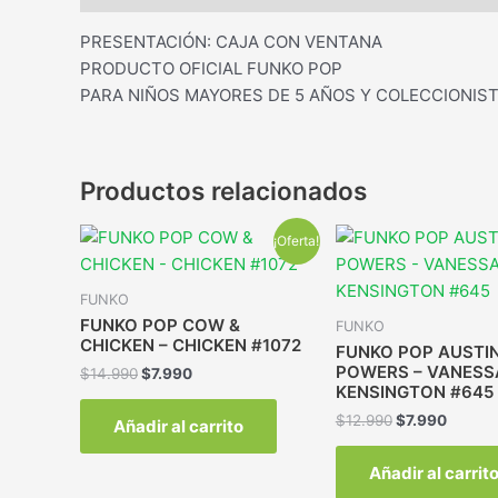
PRESENTACIÓN: CAJA CON VENTANA
PRODUCTO OFICIAL FUNKO POP
PARA NIÑOS MAYORES DE 5 AÑOS Y COLECCIONIST
Productos relacionados
¡Oferta!
FUNKO
FUNKO POP COW &
FUNKO
CHICKEN – CHICKEN #1072
FUNKO POP AUSTI
POWERS – VANESS
$
14.990
$
7.990
KENSINGTON #645
$
12.990
$
7.990
Añadir al carrito
Añadir al carrit