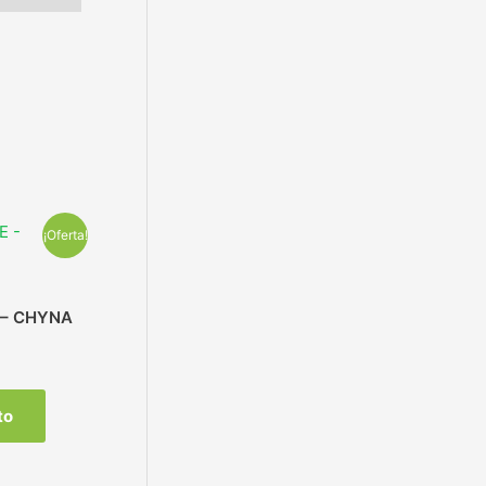
¡Oferta!
– CHYNA
to