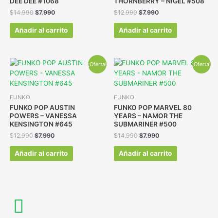
DEE DEE #1068
THORNBERRY – NIGEL #508
$
14.990
$
7.990
$
12.990
$
7.990
Añadir al carrito
Añadir al carrito
¡Oferta!
¡Oferta!
FUNKO
FUNKO
FUNKO POP AUSTIN
FUNKO POP MARVEL 80
POWERS – VANESSA
YEARS – NAMOR THE
KENSINGTON #645
SUBMARINER #500
$
12.990
$
7.990
$
14.990
$
7.990
Añadir al carrito
Añadir al carrito