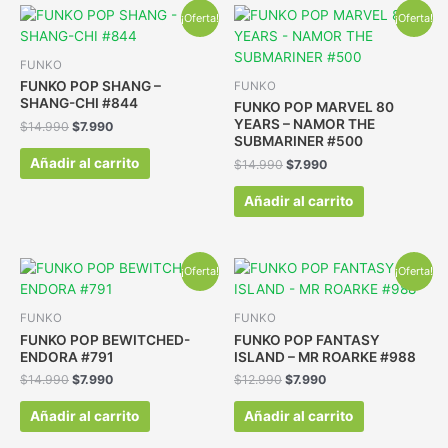
¡Oferta!
¡Oferta!
FUNKO
FUNKO POP SHANG –
FUNKO
SHANG-CHI #844
FUNKO POP MARVEL 80
YEARS – NAMOR THE
$
14.990
$
7.990
SUBMARINER #500
Añadir al carrito
$
14.990
$
7.990
Añadir al carrito
¡Oferta!
¡Oferta!
FUNKO
FUNKO
FUNKO POP BEWITCHED-
FUNKO POP FANTASY
ENDORA #791
ISLAND – MR ROARKE #988
$
14.990
$
7.990
$
12.990
$
7.990
Añadir al carrito
Añadir al carrito