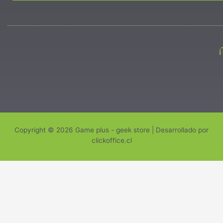
Copyright © 2026 Game plus - geek store | Desarrollado por
clickoffice.cl