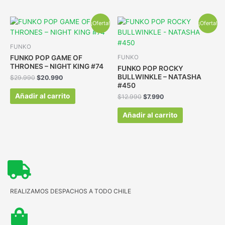
¡Oferta!
¡Oferta!
FUNKO
FUNKO POP GAME OF
FUNKO
THRONES – NIGHT KING #74
FUNKO POP ROCKY
BULLWINKLE – NATASHA
$
29.990
$
20.990
#450
Añadir al carrito
$
12.990
$
7.990
Añadir al carrito
REALIZAMOS DESPACHOS A TODO CHILE