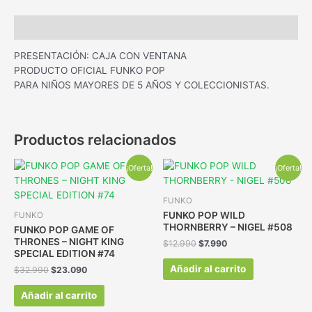
Descripción
PRESENTACIÓN: CAJA CON VENTANA
PRODUCTO OFICIAL FUNKO POP
PARA NIÑOS MAYORES DE 5 AÑOS Y COLECCIONISTAS.
Productos relacionados
¡Oferta!
¡Oferta!
FUNKO
FUNKO POP WILD
FUNKO
THORNBERRY – NIGEL #508
FUNKO POP GAME OF
THRONES – NIGHT KING
$
12.990
$
7.990
SPECIAL EDITION #74
Añadir al carrito
$
32.990
$
23.090
Añadir al carrito