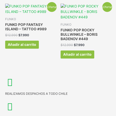
¡Oferta!
¡Oferta!
FUNKO
FUNKO POP FANTASY
FUNKO
ISLAND – TATTOO #989
FUNKO POP ROCKY
BULLWINKLE – BORIS
$
12.990
$
7.990
BADENOV #449
Añadir al carrito
$
12.990
$
7.990
Añadir al carrito
REALIZAMOS DESPACHOS A TODO CHILE