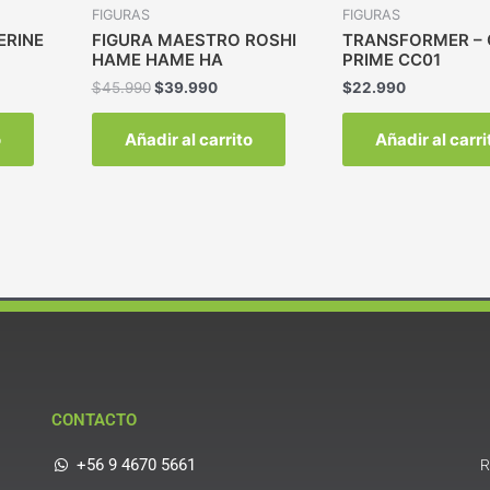
FIGURAS
FIGURAS
ERINE
FIGURA MAESTRO ROSHI
TRANSFORMER –
HAME HAME HA
PRIME CC01
$
45.990
$
39.990
$
22.990
o
Añadir al carrito
Añadir al carri
CONTACTO
+56 9 4670 5661
R