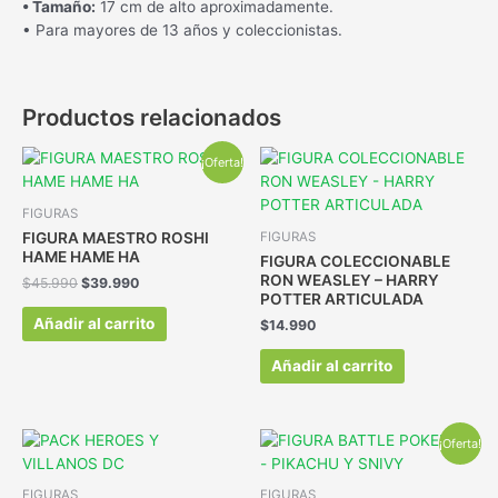
• Tamaño:
17 cm de alto aproximadamente.
• Para mayores de 13 años y coleccionistas.
Productos relacionados
¡Oferta!
FIGURAS
FIGURA MAESTRO ROSHI
FIGURAS
HAME HAME HA
FIGURA COLECCIONABLE
RON WEASLEY – HARRY
$
45.990
$
39.990
POTTER ARTICULADA
Añadir al carrito
$
14.990
Añadir al carrito
¡Oferta!
FIGURAS
FIGURAS