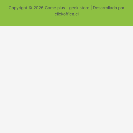
Copyright © 2026 Game plus - geek store | Desarrollado por
clickoffice.cl