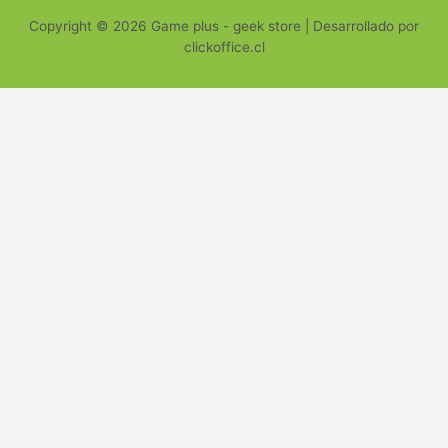
Copyright © 2026 Game plus - geek store | Desarrollado por
clickoffice.cl