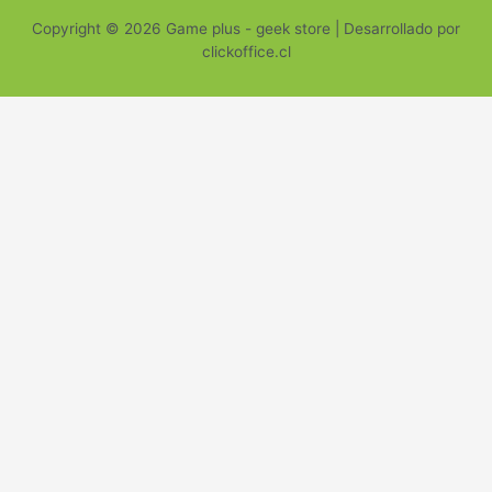
Copyright © 2026 Game plus - geek store | Desarrollado por
clickoffice.cl