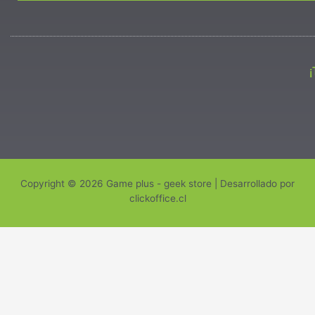
Copyright © 2026 Game plus - geek store | Desarrollado por
clickoffice.cl